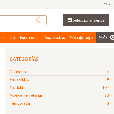
ES
Seleccionar tienda
ctricidad
Fontanería
Peq. electro.
Menaje hogar
MÁS
CATEGORÍAS
Catálogos
4
Entrevistas
29
Noticias
104
Nuevas Ferreterías
13
Temporada
3