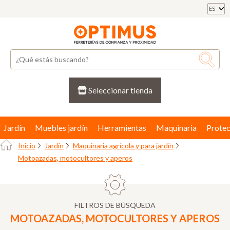
ES
Seleccionar tienda
Jardín
Muebles jardín
Herramientas
Maquinaria
Protec
Inicio
Jardín
Maquinaria agrícola y para jardín
Motoazadas, motocultores y aperos
FILTROS DE BÚSQUEDA
MOTOAZADAS, MOTOCULTORES Y APEROS