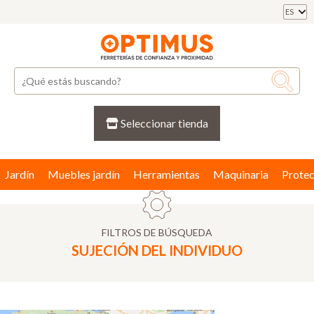
ES
Seleccionar tienda
Jardín
Muebles jardín
Herramientas
Maquinaria
Protec
FILTROS DE BÚSQUEDA
SUJECIÓN DEL INDIVIDUO