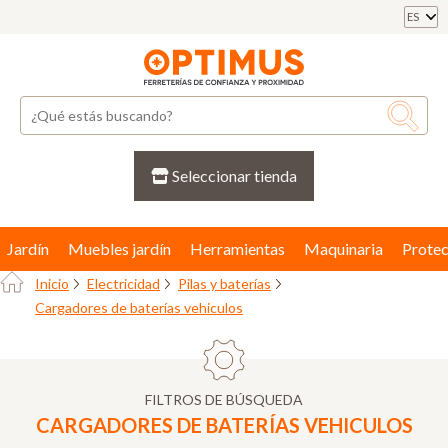
ES
Seleccionar tienda
Jardín
Muebles jardín
Herramientas
Maquinaria
Protec
Inicio
Electricidad
Pilas y baterías
Cargadores de baterías vehiculos
FILTROS DE BÚSQUEDA
CARGADORES DE BATERÍAS VEHICULOS