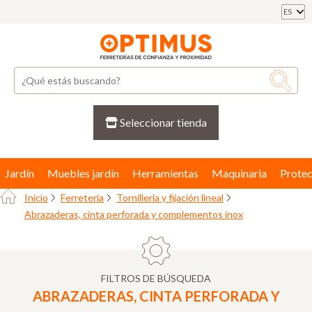
ES
Seleccionar tienda
Jardín
Muebles jardín
Herramientas
Maquinaria
Protec
Inicio
Ferretería
Tornillería y fijación lineal
Abrazaderas, cinta perforada y complementos inox
FILTROS DE BÚSQUEDA
ABRAZADERAS, CINTA PERFORADA Y