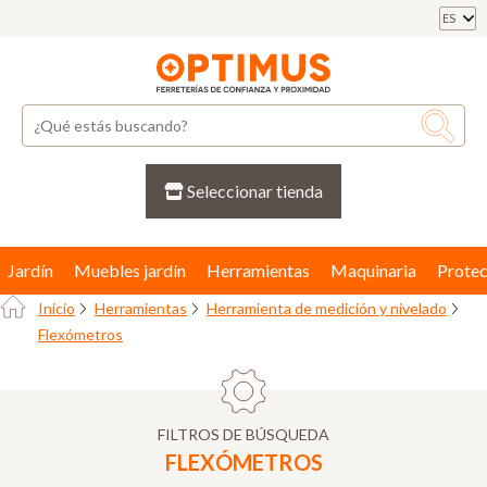
ES
Seleccionar tienda
Jardín
Muebles jardín
Herramientas
Maquinaria
Protec
Inicio
Herramientas
Herramienta de medición y nivelado
Flexómetros
FILTROS DE BÚSQUEDA
FLEXÓMETROS