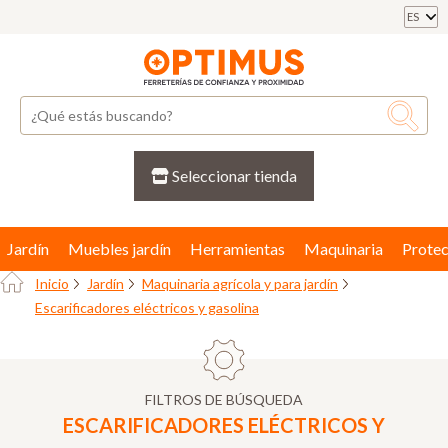
ES
Seleccionar tienda
Jardín
Muebles jardín
Herramientas
Maquinaria
Protec
Inicio
Jardín
Maquinaria agrícola y para jardín
Escarificadores eléctricos y gasolina
FILTROS DE BÚSQUEDA
ESCARIFICADORES ELÉCTRICOS Y