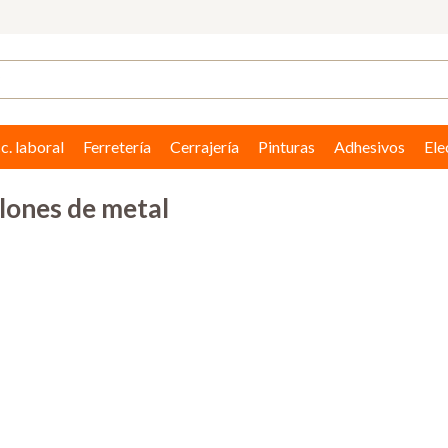
c. laboral
Ferretería
Cerrajería
Pinturas
Adhesivos
Ele
illones de metal