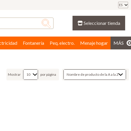
ES
Seleccionar tienda
ctricidad
Fontanería
Peq. electro.
Menaje hogar
MÁS
Mostrar
por página