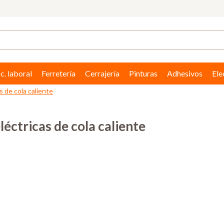
c. laboral
Ferretería
Cerrajería
Pinturas
Adhesivos
Ele
s de cola caliente
léctricas de cola caliente