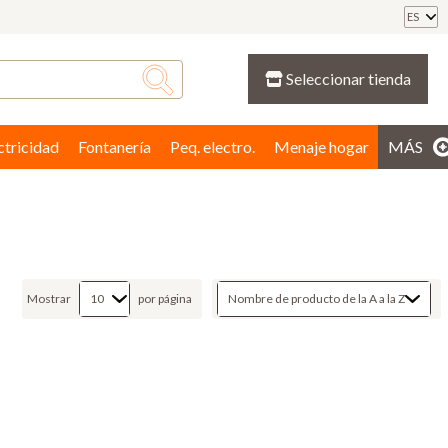
ES
Seleccionar tienda
ctricidad
Fontanería
Peq. electro.
Menaje hogar
MÁS
Mostrar
por página