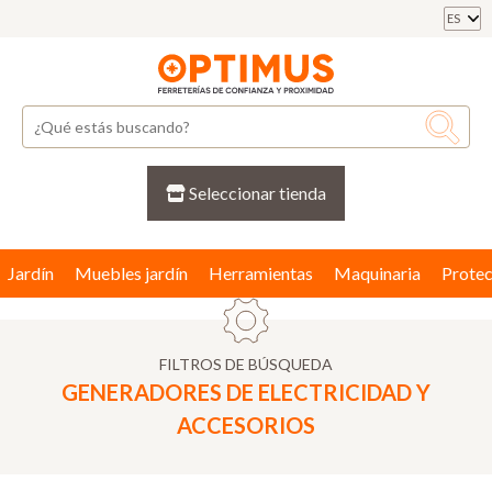
ES
Seleccionar tienda
Jardín
Muebles jardín
Herramientas
Maquinaria
Protec
FILTROS DE BÚSQUEDA
GENERADORES DE ELECTRICIDAD Y
ACCESORIOS