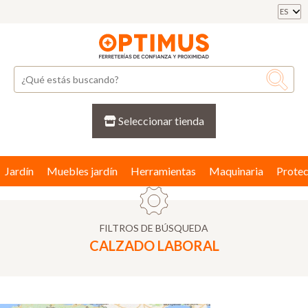
ES
Seleccionar tienda
Jardín
Muebles jardín
Herramientas
Maquinaria
Protec
FILTROS DE BÚSQUEDA
CALZADO LABORAL