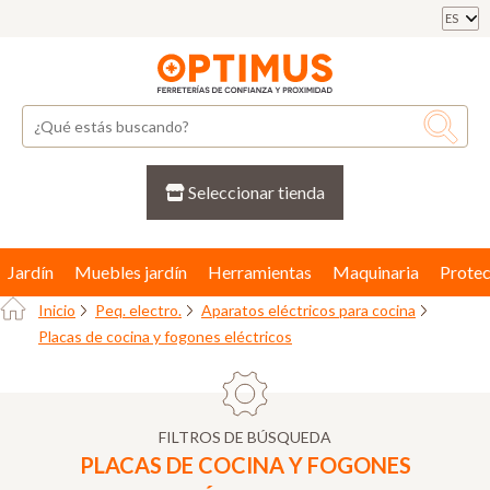
ES
Seleccionar tienda
Jardín
Muebles jardín
Herramientas
Maquinaria
Protec
Inicio
Peq. electro.
Aparatos eléctricos para cocina
Placas de cocina y fogones eléctricos
FILTROS DE BÚSQUEDA
PLACAS DE COCINA Y FOGONES