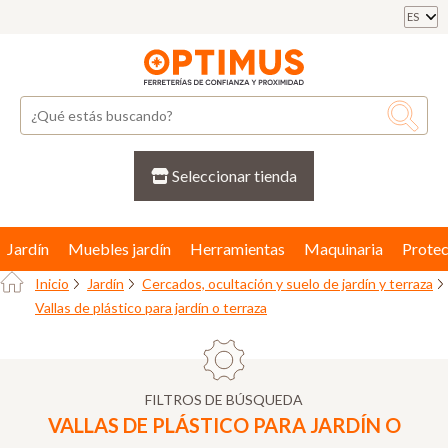
ES
Seleccionar tienda
Jardín
Muebles jardín
Herramientas
Maquinaria
Protec
Inicio
Jardín
Cercados, ocultación y suelo de jardín y terraza
Vallas de plástico para jardín o terraza
FILTROS DE BÚSQUEDA
VALLAS DE PLÁSTICO PARA JARDÍN O