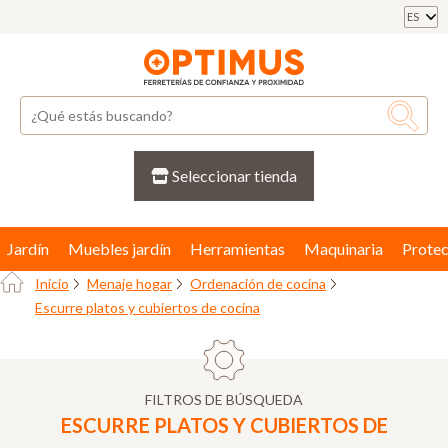
ES
Seleccionar tienda
Jardín
Muebles jardín
Herramientas
Maquinaria
Protec
Inicio
Menaje hogar
Ordenación de cocina
Escurre platos y cubiertos de cocina
FILTROS DE BÚSQUEDA
ESCURRE PLATOS Y CUBIERTOS DE