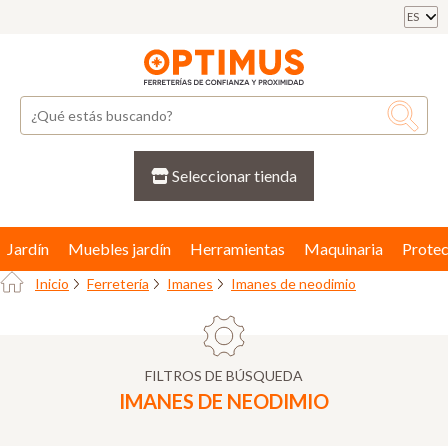
ES
Seleccionar tienda
Jardín
Muebles jardín
Herramientas
Maquinaria
Protec
Inicio
Ferretería
Imanes
Imanes de neodimio
FILTROS DE BÚSQUEDA
IMANES DE NEODIMIO