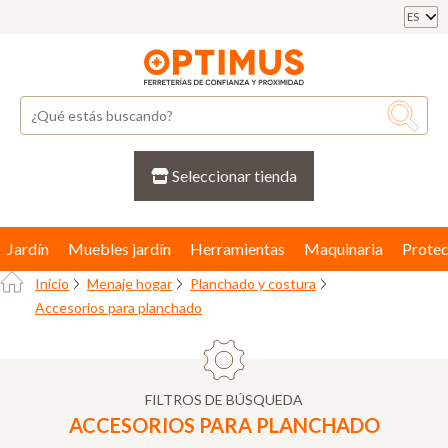
ES
Seleccionar tienda
Jardín
Muebles jardín
Herramientas
Maquinaria
Protec
Inicio
Menaje hogar
Planchado y costura
Accesorios para planchado
FILTROS DE BÚSQUEDA
ACCESORIOS PARA PLANCHADO