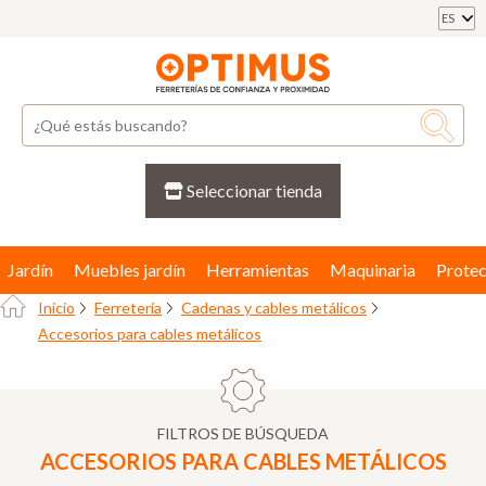
ES
Seleccionar tienda
Jardín
Muebles jardín
Herramientas
Maquinaria
Protec
Inicio
Ferretería
Cadenas y cables metálicos
Accesorios para cables metálicos
FILTROS DE BÚSQUEDA
ACCESORIOS PARA CABLES METÁLICOS