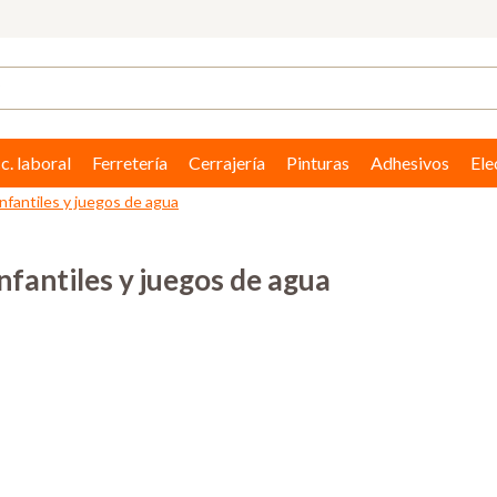
c. laboral
Ferretería
Cerrajería
Pinturas
Adhesivos
Ele
infantiles y juegos de agua
infantiles y juegos de agua