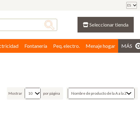
ES
Seleccionar tienda
ctricidad
Fontanería
Peq. electro.
Menaje hogar
MÁS
Mostrar
por página