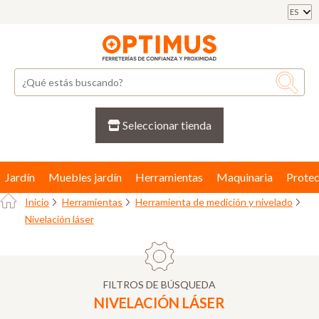
ES
Seleccionar tienda
Jardín
Muebles jardín
Herramientas
Maquinaria
Protec
Inicio
Herramientas
Herramienta de medición y nivelado
Nivelación láser
FILTROS DE BÚSQUEDA
NIVELACIÓN LÁSER