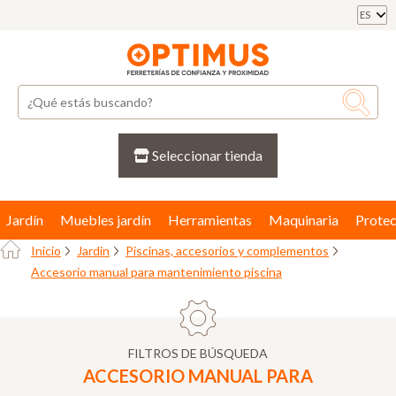
ES
Seleccionar tienda
Jardín
Muebles jardín
Herramientas
Maquinaria
Protec
Inicio
Jardín
Piscinas, accesorios y complementos
Accesorio manual para mantenimiento piscina
FILTROS DE BÚSQUEDA
ACCESORIO MANUAL PARA