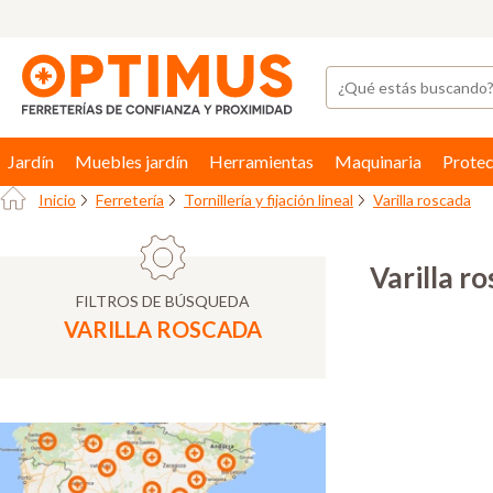
Jardín
Muebles jardín
Herramientas
Maquinaria
Protec
Inicio
Ferretería
Tornillería y fijación lineal
Varilla roscada
Varilla r
FILTROS DE BÚSQUEDA
VARILLA ROSCADA