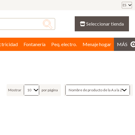
ES
Seleccionar tienda
ctricidad
Fontanería
Peq. electro.
Menaje hogar
MÁS
Mostrar
por página