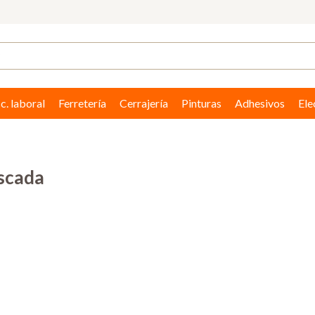
c. laboral
Ferretería
Cerrajería
Pinturas
Adhesivos
Ele
oscada