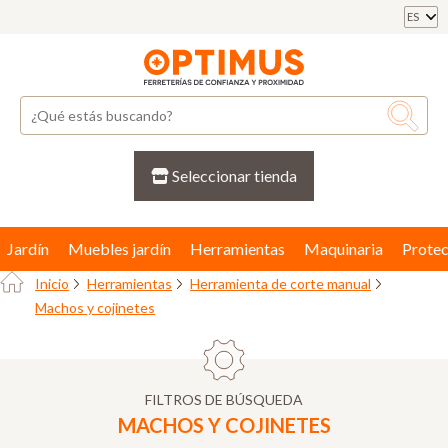
ES
Seleccionar tienda
Jardín
Muebles jardín
Herramientas
Maquinaria
Protec
Inicio
Herramientas
Herramienta de corte manual
Machos y cojinetes
FILTROS DE BÚSQUEDA
MACHOS Y COJINETES