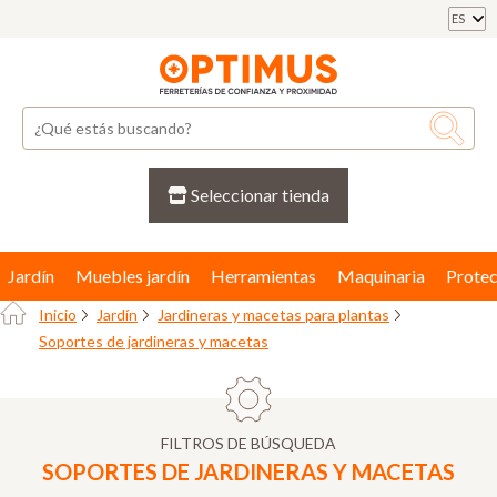
ES
Seleccionar tienda
Jardín
Muebles jardín
Herramientas
Maquinaria
Protec
Inicio
Jardín
Jardineras y macetas para plantas
Soportes de jardineras y macetas
FILTROS DE BÚSQUEDA
SOPORTES DE JARDINERAS Y MACETAS