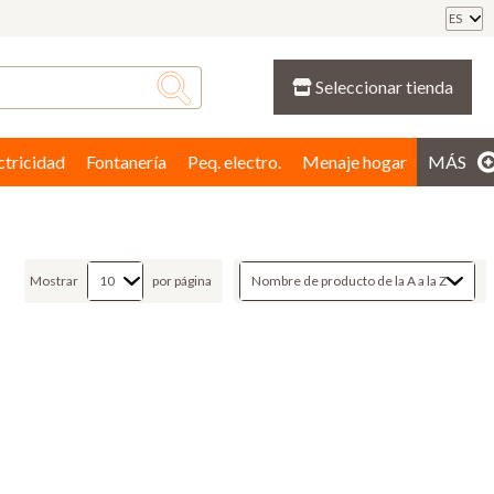
ES
Seleccionar tienda
ctricidad
Fontanería
Peq. electro.
Menaje hogar
MÁS
Mostrar
por página