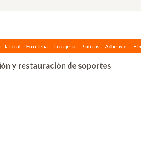
c. laboral
Ferretería
Cerrajería
Pinturas
Adhesivos
Ele
ón y restauración de soportes