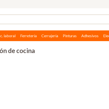
c. laboral
Ferretería
Cerrajería
Pinturas
Adhesivos
Ele
ón de cocina