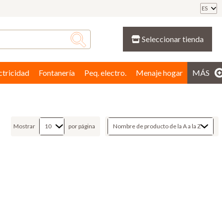
ES
Seleccionar tienda
ctricidad
Fontanería
Peq. electro.
Menaje hogar
MÁS
Mostrar
por página