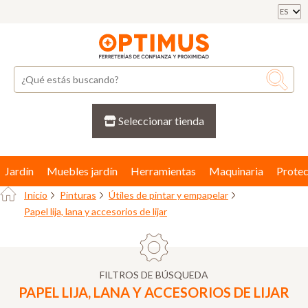
ES
Seleccionar tienda
Jardín
Muebles jardín
Herramientas
Maquinaria
Protec
Inicio
Pinturas
Útiles de pintar y empapelar
Papel lija, lana y accesorios de lijar
FILTROS DE BÚSQUEDA
PAPEL LIJA, LANA Y ACCESORIOS DE LIJAR