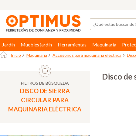
Jardín
Muebles jardín
Herramientas
Maquinaria
Protec
Inicio
Maquinaria
Accesorios para maquinaria eléctrica
Disco
Disco de 
FILTROS DE BÚSQUEDA
DISCO DE SIERRA
CIRCULAR PARA
MAQUINARIA ELÉCTRICA