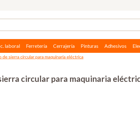
c. laboral
Ferretería
Cerrajería
Pinturas
Adhesivos
Ele
 de sierra circular para maquinaria eléctrica
sierra circular para maquinaria eléctri