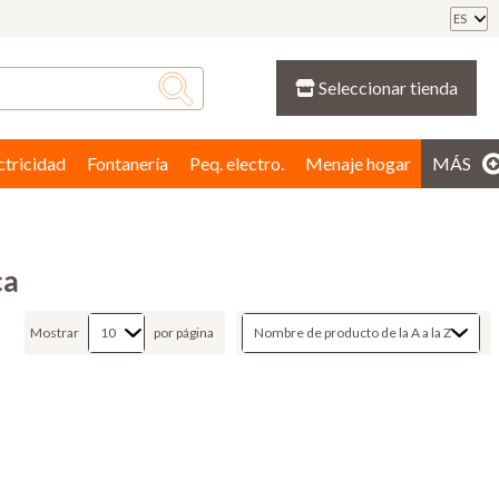
ES
Seleccionar tienda
ctricidad
Fontanería
Peq. electro.
Menaje hogar
MÁS
ca
Mostrar
por página