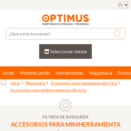
ES
Seleccionar tienda
Jardín
Muebles jardín
Herramientas
Maquinaria
Protec
Inicio
Maquinaria
Accesorios para maquinaria eléctrica
Accesorios para miniherramienta eléctrica
FILTROS DE BÚSQUEDA
ACCESORIOS PARA MINIHERRAMIENTA