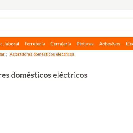
c. laboral
Ferretería
Cerrajería
Pinturas
Adhesivos
Ele
gar
Aspiradores domésticos eléctricos
es domésticos eléctricos