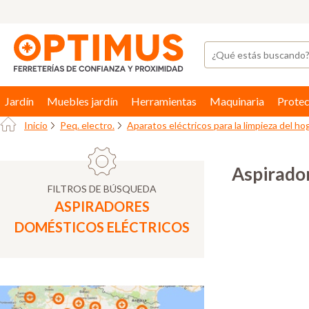
Jardín
Muebles jardín
Herramientas
Maquinaria
Protec
Inicio
Peq. electro.
Aparatos eléctricos para la limpieza del ho
Aspirador
FILTROS DE BÚSQUEDA
ASPIRADORES
DOMÉSTICOS ELÉCTRICOS