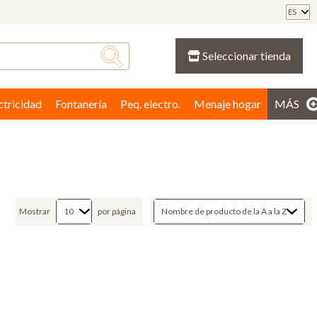
ES
Seleccionar tienda
ctricidad
Fontanería
Peq. electro.
Menaje hogar
MÁS
Mostrar
por página