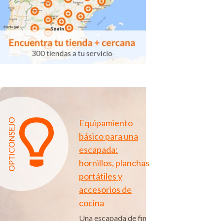
Equipamiento
básico para una
escapada:
hornillos, planchas
portátiles y
accesorios de
cocina
Una escapada de fin