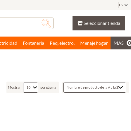
ES
Seleccionar tienda
ctricidad
Fontanería
Peq. electro.
Menaje hogar
MÁS
Mostrar
por página