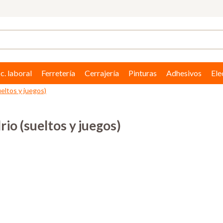
c. laboral
Ferretería
Cerrajería
Pinturas
Adhesivos
Ele
ueltos y juegos)
rio (sueltos y juegos)