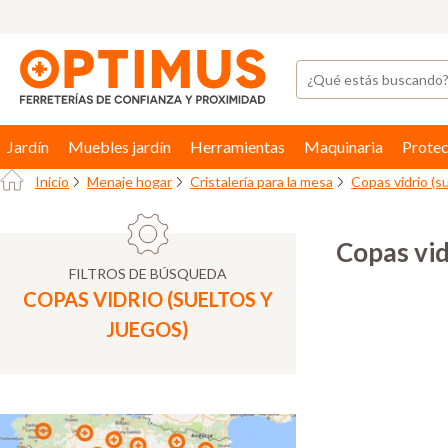
Jardín
Muebles jardín
Herramientas
Maquinaria
Protec
Inicio
Menaje hogar
Cristalería para la mesa
Copas vidrio (s
Copas vid
FILTROS DE BÚSQUEDA
COPAS VIDRIO (SUELTOS Y
JUEGOS)