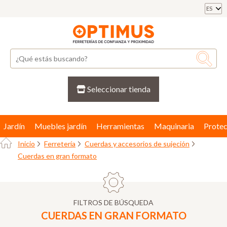
ES
Seleccionar tienda
Jardín
Muebles jardín
Herramientas
Maquinaria
Protec
Inicio
Ferretería
Cuerdas y accesorios de sujeción
Cuerdas en gran formato
FILTROS DE BÚSQUEDA
CUERDAS EN GRAN FORMATO