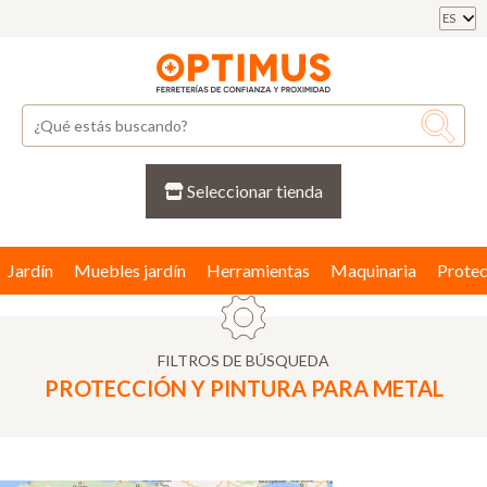
ES
Seleccionar tienda
Jardín
Muebles jardín
Herramientas
Maquinaria
Protec
FILTROS DE BÚSQUEDA
PROTECCIÓN Y PINTURA PARA METAL