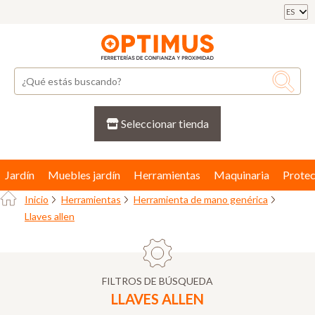
ES
Seleccionar tienda
Jardín
Muebles jardín
Herramientas
Maquinaria
Protec
Inicio
Herramientas
Herramienta de mano genérica
Llaves allen
FILTROS DE BÚSQUEDA
LLAVES ALLEN