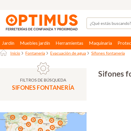
Jardín
Muebles jardín
Herramientas
Maquinaria
Protec
Inicio
Fontanería
Evacuación de agua
Sifones fontanería
Sifones f
FILTROS DE BÚSQUEDA
SIFONES FONTANERÍA