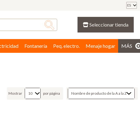
ES
Seleccionar tienda
ctricidad
Fontanería
Peq. electro.
Menaje hogar
MÁS
Mostrar
por página