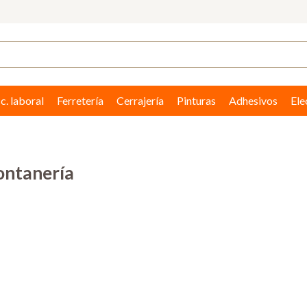
c. laboral
Ferretería
Cerrajería
Pinturas
Adhesivos
Ele
ontanería