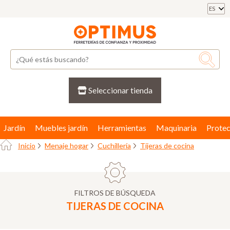
ES
Seleccionar tienda
Jardín
Muebles jardín
Herramientas
Maquinaria
Protec
Inicio
Menaje hogar
Cuchillería
Tijeras de cocina
FILTROS DE BÚSQUEDA
TIJERAS DE COCINA