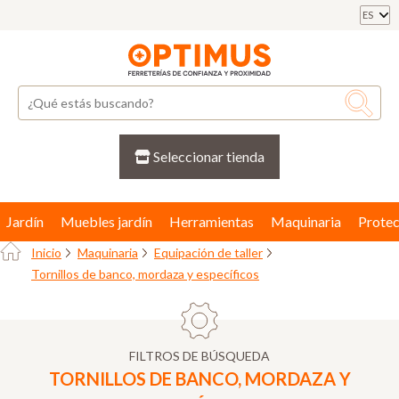
ES
Seleccionar tienda
Jardín
Muebles jardín
Herramientas
Maquinaria
Protec
Inicio
Maquinaria
Equipación de taller
Tornillos de banco, mordaza y específicos
FILTROS DE BÚSQUEDA
TORNILLOS DE BANCO, MORDAZA Y