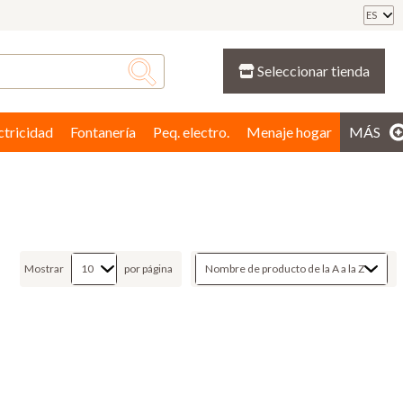
ES
Seleccionar tienda
ctricidad
Fontanería
Peq. electro.
Menaje hogar
MÁS
Mostrar
por página