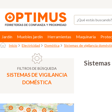
Jardín
Muebles jardín
Herramientas
Maquinaria
Protec
Inicio
Electricidad
Domótica
Sistemas de vigilancia domésti
Sistemas 
FILTROS DE BÚSQUEDA
SISTEMAS DE VIGILANCIA
DOMÉSTICA