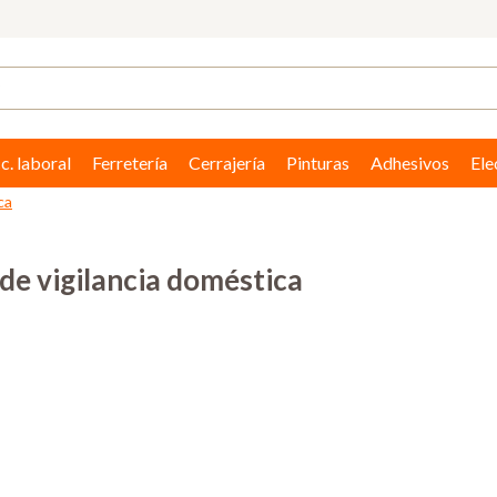
c. laboral
Ferretería
Cerrajería
Pinturas
Adhesivos
Ele
ca
de vigilancia doméstica