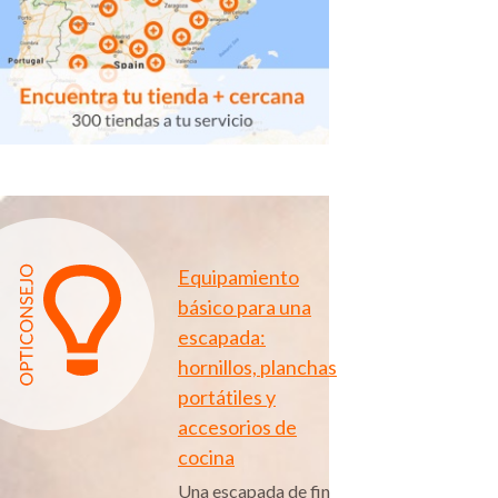
Equipamiento
básico para una
escapada:
hornillos, planchas
portátiles y
accesorios de
cocina
Una escapada de fin