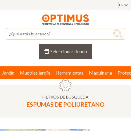
ES
Seleccionar tienda
Jardín
Muebles jardín
Herramientas
Maquinaria
Protec
FILTROS DE BÚSQUEDA
ESPUMAS DE POLIURETANO