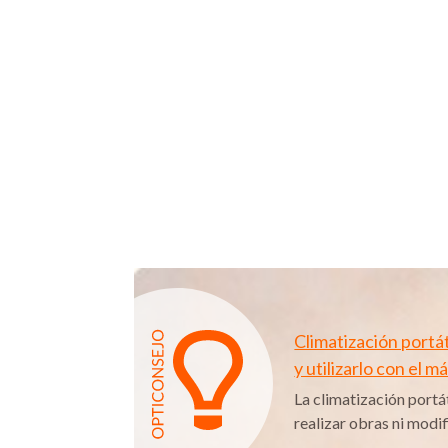
Climatización portá
y utilizarlo con el 
La climatización portá
realizar obras ni modifi