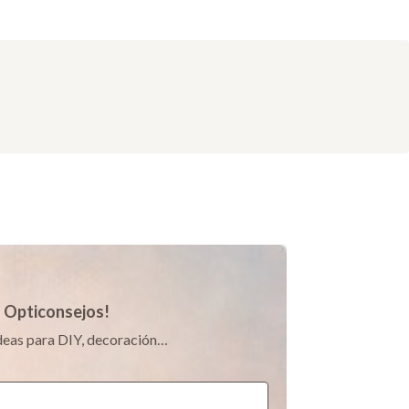
s Opticonsejos!
 ideas para DIY, decoración…