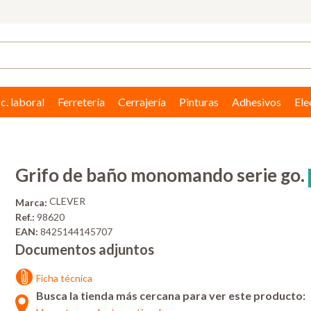
c. laboral
Ferretería
Cerrajería
Pinturas
Adhesivos
Ele
Grifo de baño monomando serie go.
CLEVER
Marca:
Ref.:
98620
EAN:
8425144145707
Documentos adjuntos
Ficha técnica
Busca la tienda más cercana para ver este producto: