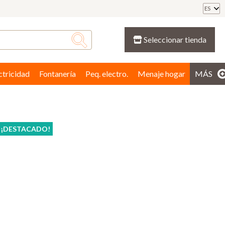
ES
Seleccionar tienda
ctricidad
Fontanería
Peq. electro.
Menaje hogar
MÁS
¡DESTACADO!