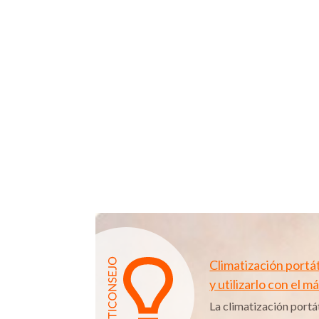
Climatización portá
y utilizarlo con el 
La climatización portá