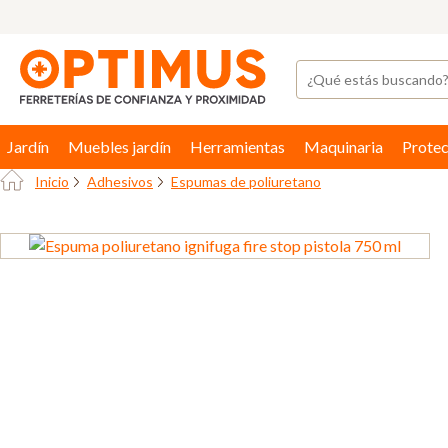
Jardín
Muebles jardín
Herramientas
Maquinaria
Protec
Inicio
Adhesivos
Espumas de poliuretano