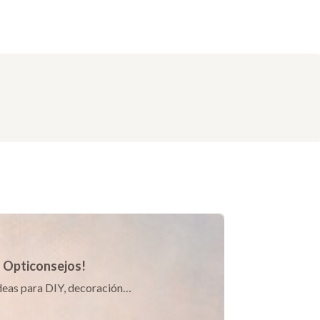
s Opticonsejos!
 ideas para DIY, decoración…