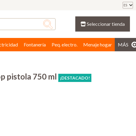
ES
Seleccionar tienda
ctricidad
Fontanería
Peq. electro.
Menaje hogar
MÁS
op pistola 750 ml
¡DESTACADO!