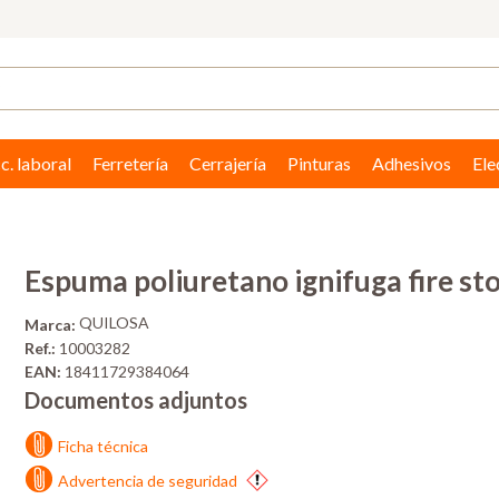
c. laboral
Ferretería
Cerrajería
Pinturas
Adhesivos
Ele
Espuma poliuretano ignifuga fire st
QUILOSA
Marca:
Ref.:
10003282
EAN:
18411729384064
Documentos adjuntos
Ficha técnica
Advertencia de seguridad