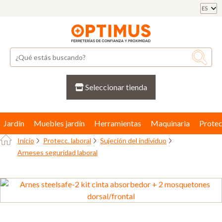
ES
Seleccionar tienda
Jardín
Muebles jardín
Herramientas
Maquinaria
Protec
Inicio
Protecc. laboral
Sujeción del individuo
Arneses seguridad laboral