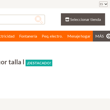
ES
Seleccionar tienda
ctricidad
Fontanería
Peq. electro.
Menaje hogar
MÁS
or talla l
¡DESTACADO!