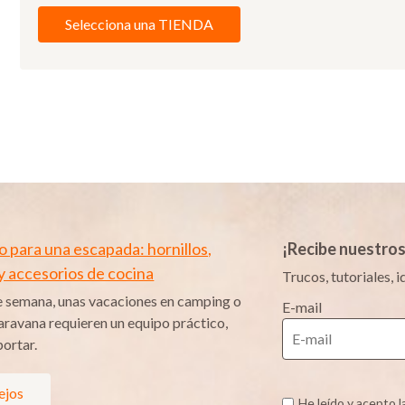
Selecciona una TIENDA
 para una escapada: hornillos,
¡Recibe nuestro
 y accesorios de cocina
Trucos, tutoriales,
e semana, unas vacaciones en camping o
E-mail
aravana requieren un equipo práctico,
portar.
ejos
He leído y acepto l