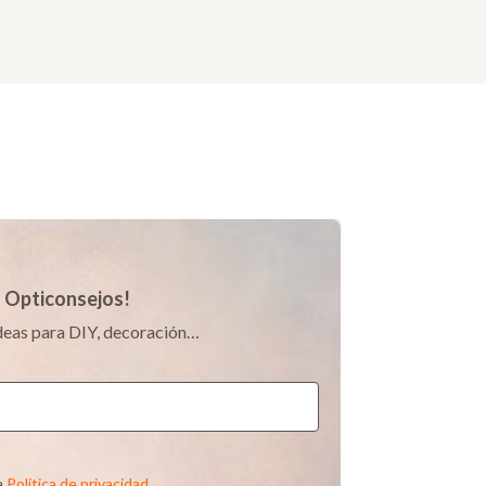
s Opticonsejos!
 ideas para DIY, decoración…
a
Política de privacidad