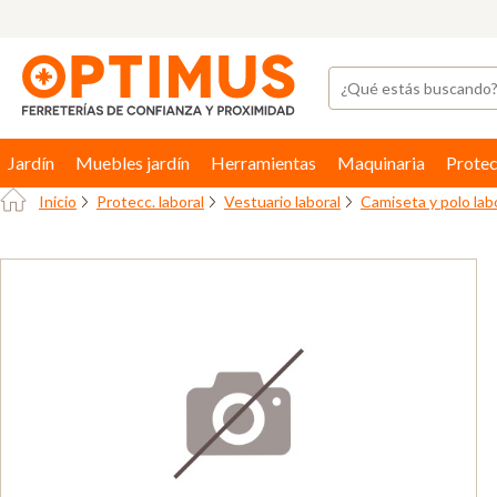
Jardín
Muebles jardín
Herramientas
Maquinaria
Protec
Inicio
Protecc. laboral
Vestuario laboral
Camiseta y polo lab