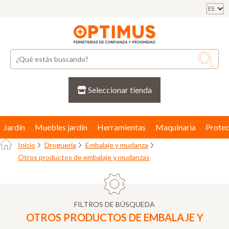
ES
Seleccionar tienda
Jardín
Muebles jardín
Herramientas
Maquinaria
Protec
Inicio
Droguería
Embalaje y mudanza
Otros productos de embalaje y mudanzas
FILTROS DE BÚSQUEDA
OTROS PRODUCTOS DE EMBALAJE Y