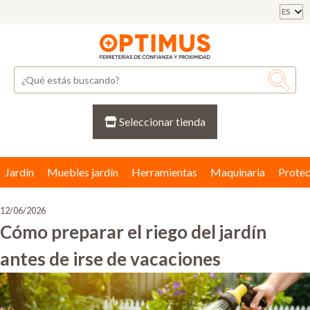
ES
Seleccionar tienda
Jardín
Muebles jardín
Herramientas
Maquinaria
Protec
12/06/2026
Cómo preparar el riego del jardín
antes de irse de vacaciones