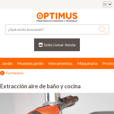
ES
Seleccionar tienda
Jardín
Muebles jardín
Herramientas
Maquinaria
Protec
Fontanería
Extracción aire de baño y cocina