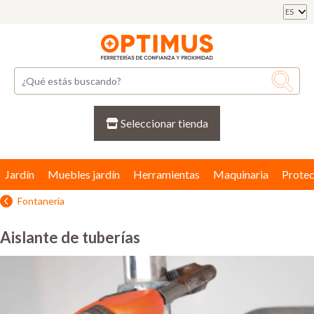
ES
Seleccionar tienda
Jardín
Muebles jardín
Herramientas
Maquinaria
Protec
Fontanería
Aislante de tuberías