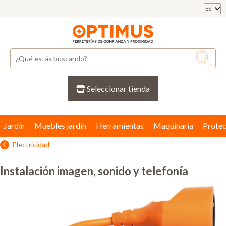
ES
Seleccionar tienda
Jardín
Muebles jardín
Herramientas
Maquinaria
Protec
Electricidad
Instalación imagen, sonido y telefonía