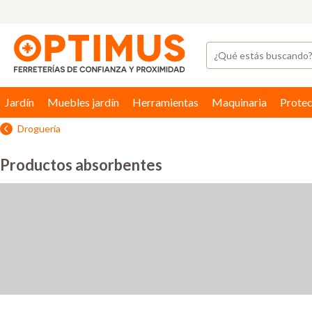
Jardín
Muebles jardín
Herramientas
Maquinaria
Protec
Droguería
Productos absorbentes