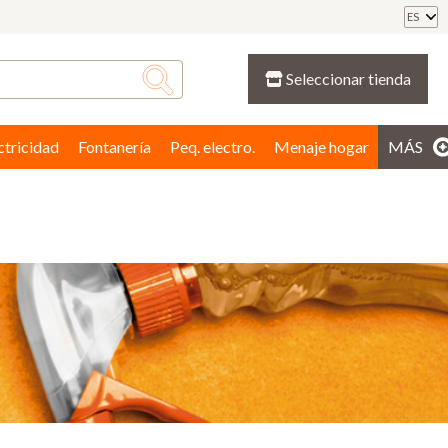
ES
Seleccionar tienda
ctricidad
Fontanería
Peq. electro.
Menaje hogar
MÁS