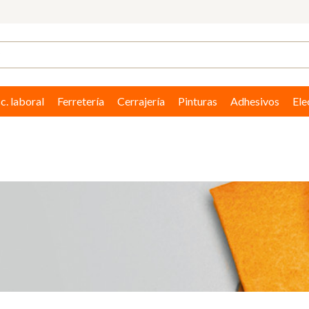
c. laboral
Ferretería
Cerrajería
Pinturas
Adhesivos
Ele