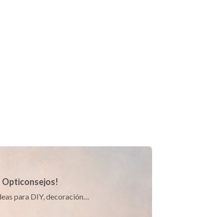
s Opticonsejos!
 ideas para DIY, decoración…