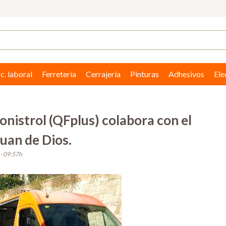
c. laboral
Ferretería
Cerrajería
Pinturas
Adhesivos
Ele
istrol (QFplus) colabora con el
Juan de Dios.
- 09:57h