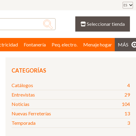
ES
Seleccionar tienda
ctricidad
Fontanería
Peq. electro.
Menaje hogar
MÁS
CATEGORÍAS
Catálogos
4
Entrevistas
29
Noticias
104
Nuevas Ferreterías
13
Temporada
3